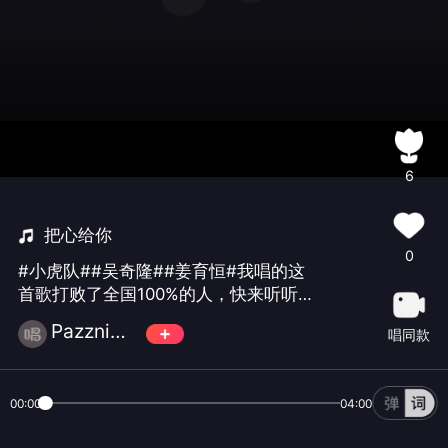
6
把心给你
0
#小虎队##吴奇隆##姜育恒#我唱的这
首歌打败了全国100%的人，快来听听
吧。
Pazzni☄️萬♾️歌
唱同款
00:00
04:00