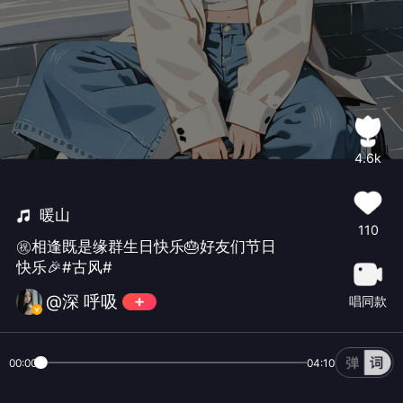
4.6k
暖山
110
㊗️相逢既是缘群生日快乐🎂好友们节日
快乐🎉#古风#
@深 呼吸
唱同款
00:00
04:10