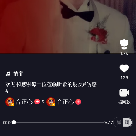
1.7k
情罪
125
欢迎和感谢每一位莅临听歌的朋友#伤感
#
音正心
音正心
唱同款
&
00:00
04:17