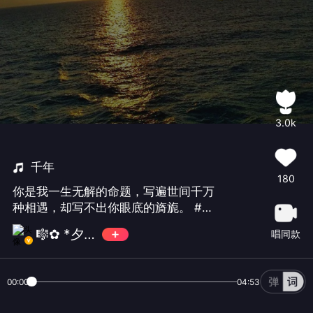
3.0k
千年
180
你是我一生无解的命题，写遍世间千万
种相遇，却写不出你眼底的旖旎。 ‌#古
风#
🎼✿ *夕颜🌙
唱同款
00:00
04:53