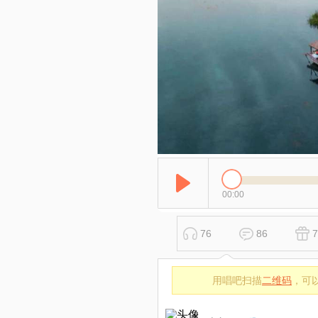
00:00
76
86
7
用唱吧扫描
二维码
，可