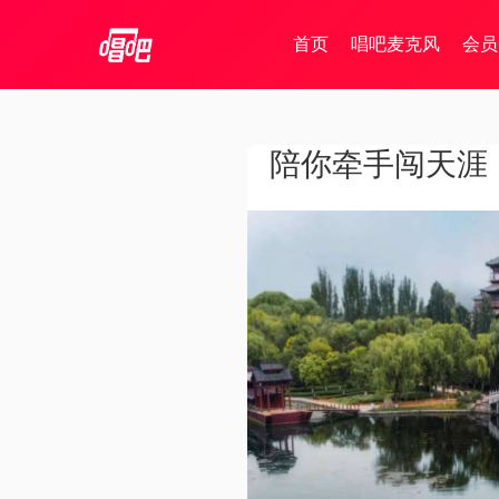
首页
唱吧麦克风
会员
陪你牵手闯天涯