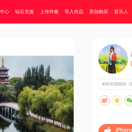
中心
钻石充值
上传伴奏
导入作品
原创购买
音乐人
来听听我唱的《