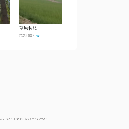
草原牧歌
赵23697
91110108571272704J
 | 举报邮箱：fankui@changba.com
| 向12318举报