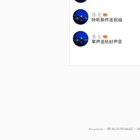
遇 见
聆听新作送祝福
遇 见
掌声送给好声音
English
|
重新设置密码
|
北京酷智科技有限公司 ©2024 changba.com |
京IC