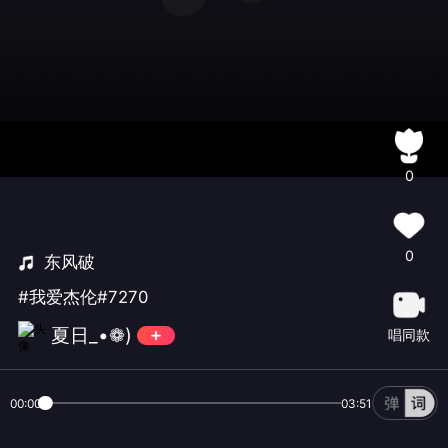
0
0
东风破
#我爱杰伦#7270
夏日_•❁)
唱同款
00:00
03:51