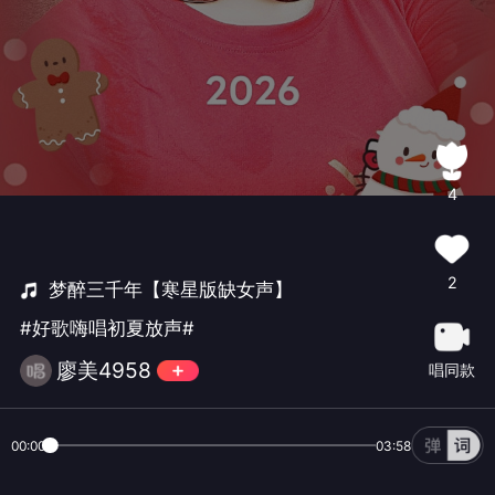
4
2
梦醉三千年【寒星版缺女声】
#好歌嗨唱初夏放声#
廖美4958
唱同款
00:00
03:58