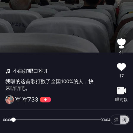
41
小曲好唱口难开
17
我唱的这首歌打败了全国100%的人，快
来听听吧。
军 军733
唱同款
00:00
03:04