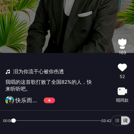
169
泪为你流干心被你伤透
52
我唱的这首歌打败了全国82%的人，快
来听听吧。
快乐而潇洒482
唱同款
00:00
03:42