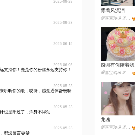
2025-09-28
背着风流泪
🌈喜宝玲ℬ ℒ 🕊️
2025-09-28
2025-06-15
感谢有你陪着我
2025-06-05
，永远支持你！走是你的粉丝永远支持你！
🌈喜宝玲ℬ ℒ 🕊️
2025-05-23
来听听你的歌，哎呀，感觉通体舒畅呀
2025-05-23
计也是阳过了，浑身不得劲
龙魂
🌈喜宝玲ℬ ℒ 🕊️
2025-05-23
都没留言😁😁