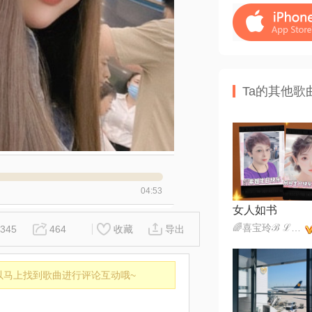
Ta的其他歌
04:53
女人如书
🌈喜宝玲ℬ ℒ 🕊️
345
464
收藏
导出
以马上找到歌曲进行评论互动哦~