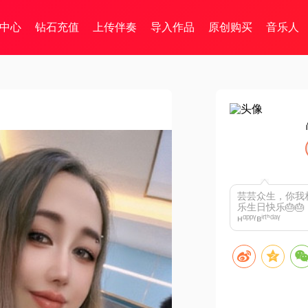
中心
钻石充值
上传伴奏
导入作品
原创购买
音乐人
芸芸众生，你我相
乐生日快乐🎂
ʜᵅᵖᵖᵞʙⁱʳᵗᑋᵈᵃᵞ