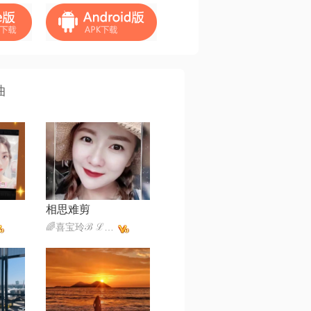
曲
相思难剪
🌈喜宝玲ℬ ℒ 🕊️