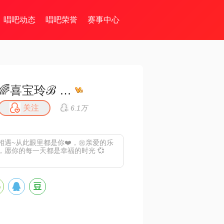
唱吧动态
唱吧荣誉
赛事中心
🌈喜宝玲ℬ ℒ 🕊️
关注
6.1万
遇~从此眼里都是你❤️，㊗️亲爱的乐
，愿你的每一天都是幸福的时光 💞