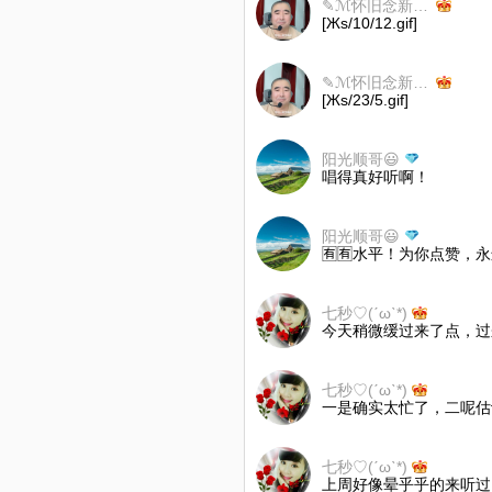
✎ℳ怀旧念新💥 ㎕
[Жs/10/12.gif]
✎ℳ怀旧念新💥 ㎕
[Жs/23/5.gif]
阳光顺哥😃
唱得真好听啊！
阳光顺哥😃
🈶🈶水平！为你点赞
七秒♡(ˊωˋ*)
今天稍微缓过来了点，过
七秒♡(ˊωˋ*)
一是确实太忙了，二呢估
七秒♡(ˊωˋ*)
上周好像晕乎乎的来听过，