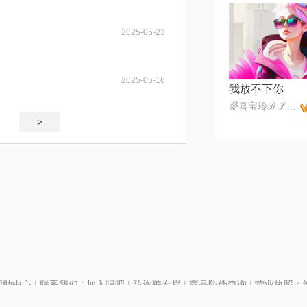
2025-05-23
2025-05-16
我放不下你
🌈喜宝玲ℬ ℒ 🕊️
>
帮助中心
|
联系我们
|
加入唱吧
|
防诈骗专栏
|
商品防伪查询
|
营业执照：编号
P证110298
|
京ICP备11013291号-1
| 举报电话(24小时)：022-25782593