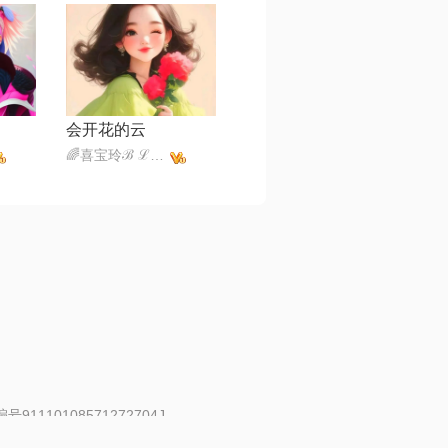
会开花的云
🌈喜宝玲ℬ ℒ 🕊️
91110108571272704J
 | 举报邮箱：fankui@changba.com
| 向12318举报