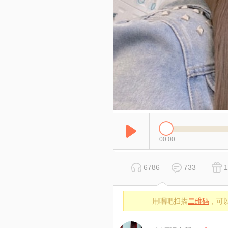
00:00
6786
733
1
用唱吧扫描
二维码
，可