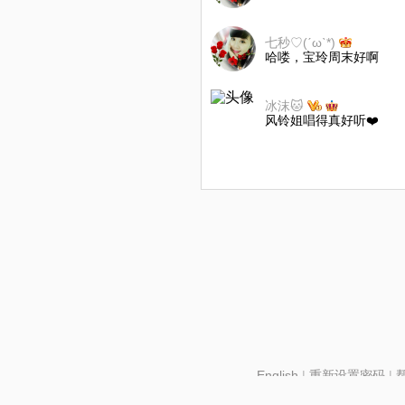
七秒♡(ˊωˋ*)
哈喽，宝玲周末好啊
冰沫🐱
风铃姐唱得真好听❤️
English
|
重新设置密码
|
北京酷智科技有限公司 ©2024 changba.com |
京IC