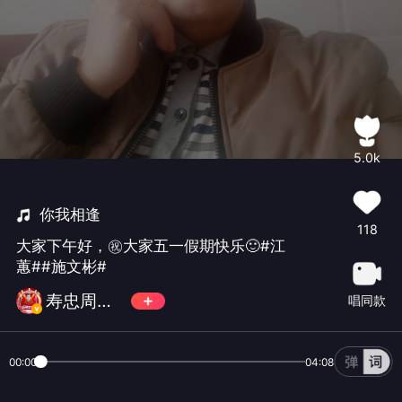
5.0k
你我相逢
118
大家下午好，㊗大家五一假期快乐🙂#江
蕙##施文彬#
寿忠周日更新
唱同款
00:00
04:08