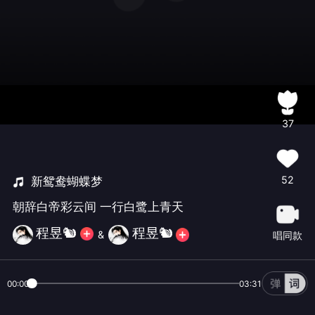
37
52
新鸳鸯蝴蝶梦
朝辞白帝彩云间 一行白鹭上青天
程昱🐿️
程昱🐿️
&
唱同款
00:00
03:31