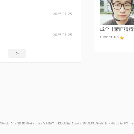
2025-01-25
2025-01-25
runner-up
>
帮助中心
|
联系我们
|
加入唱吧
|
防诈骗专栏
|
商品防伪查询
|
营业执照：编号
P证110298
|
京ICP备11013291号-1
| 举报电话(24小时)：022-25782593