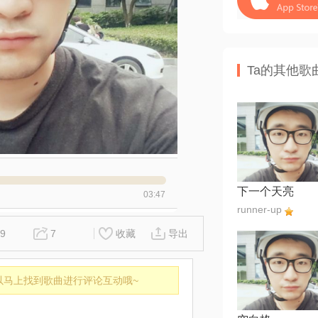
Ta的其他歌
下一个天亮
03:47
runner-up
9
7
收藏
导出
以马上找到歌曲进行评论互动哦~