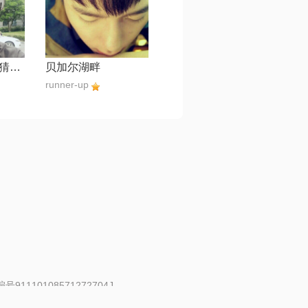
成全【蒙面猜猜猜第一期】
贝加尔湖畔
runner-up
91110108571272704J
 | 举报邮箱：fankui@changba.com
| 向12318举报