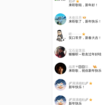
勤🌈
来听歌啦，新年好！
木依日月
来听歌了，新年快乐！
听········
笑口常开，新春大吉！
宝石蓝莲花
猴猴听～歌友过年好哇
战界☔️🅰🅰阳光🎼唱歌
来听歌，祝你新年快乐
🌾满满穗粒🌾
新年快乐！
🌾满满穗粒🌾
新年快乐