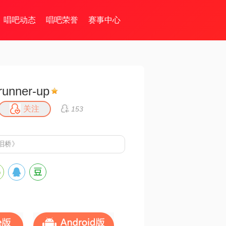
唱吧动态
唱吧荣誉
赛事中心
runner-up
关注
153
泪桥》