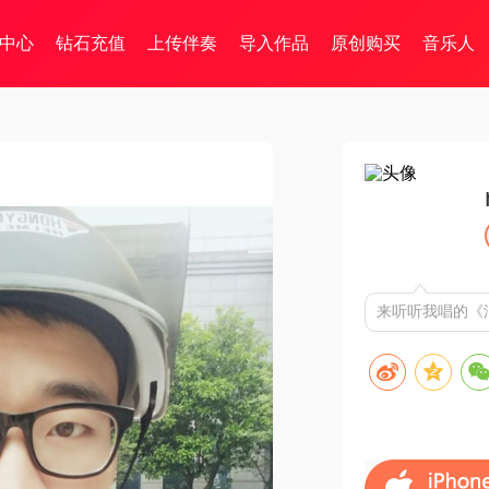
中心
钻石充值
上传伴奏
导入作品
原创购买
音乐人
来听听我唱的《