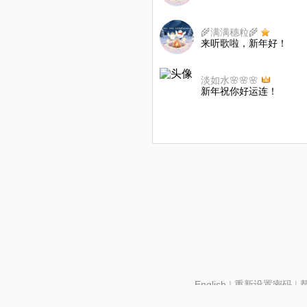
🌾满满穗粒🌾
来听歌啦，新年好！
淡如水🌸🌸🌸
新年祝你好运连！
English
|
重新设置密码
|
北京酷智科技有限公司 ©2024 changba.com |
京IC