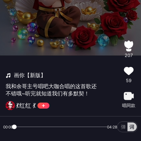
207
画你【新版】
59
我和余哥主号唱吧大咖合唱的这首歌还
不错哦~听完就知道我们有多默契！
💃红红 💃
唱同款
00:00
04:28