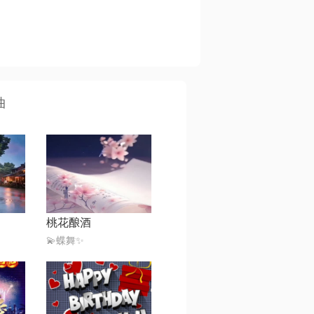
曲
桃花酿酒
💫蝶舞✨