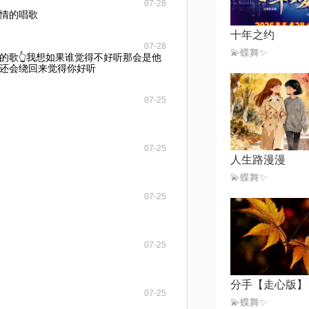
07-28
情的唱歌
十年之约
07-28
💫蝶舞✨
的歌👆我想如果谁觉得不好听那会是他
还会绕回来觉得你好听
07-25
07-25
人生路漫漫
💫蝶舞✨
07-25
07-25
分手【走心版】
07-25
💫蝶舞✨