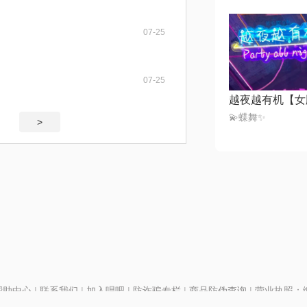
07-25
07-25
越夜越有机【女
💫蝶舞✨
>
帮助中心
|
联系我们
|
加入唱吧
|
防诈骗专栏
|
商品防伪查询
|
营业执照：编号
P证110298
|
京ICP备11013291号-1
| 举报电话(24小时)：022-25782593