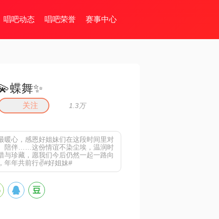
唱吧动态
唱吧荣誉
赛事中心
💫蝶舞✨
关注
1.3万
最暖心，感恩好姐妹们在这段时间里对
、陪伴……这份情谊不染尘埃，温润时
惜与珍藏，愿我们今后仍然一起一路向
年年共前行✌️#好姐妹#