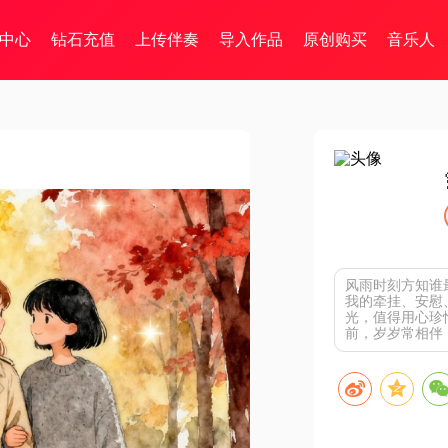
中心
钻石充值
上传伴奏
导入作品
原创购买
音乐人
风雨时刻方知谁
我的牵挂、安慰
光，值得用心珍
前，岁岁常相伴，