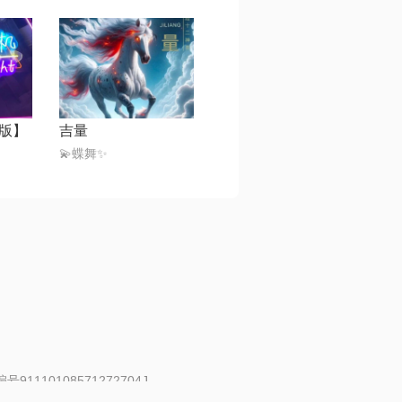
版】
吉量
💫蝶舞✨
91110108571272704J
 | 举报邮箱：fankui@changba.com
| 向12318举报