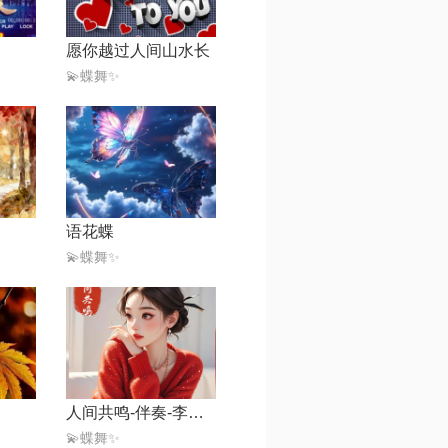
愿你越过人间山水长
💫蝶舞✨
语花蝶
💫蝶舞✨
人间共鸣-伴奏-李健【live】
💫蝶舞✨