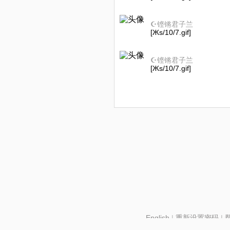
☪️铿锵君子兰
[Жs/10/7.gif]
☪️铿锵君子兰
[Жs/10/7.gif]
English
|
重新设置密码
|
北京酷智科技有限公司 ©2024 changba.com |
京IC