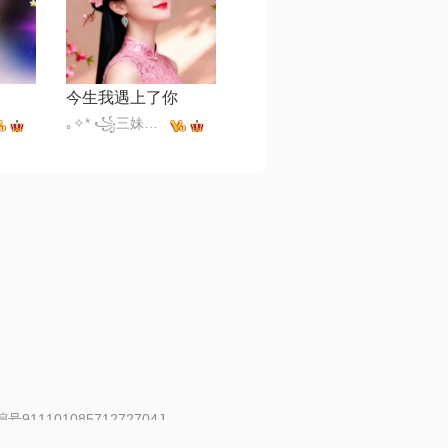
今生我遇上了你
｡✧* ꧁三妹꧂✧*｡
91110108571272704J
 | 举报邮箱：fankui@changba.com
| 向12318举报