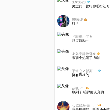
3:❤0523
路过的，觉得你唱得还可
66蒙娜
打卡
🇻🇳糖小宝🌲
路过鼓励～
🎵🎤宁静致远🍀
来凑个热闹了 加油
平常心🎵暂离绿色听歌不评不转取关随意
挺有风格的
刷到了 唱得挺认真的
心宽如海·放得下过往—也装得了未来 ♥
我是刷到的，听着还不错