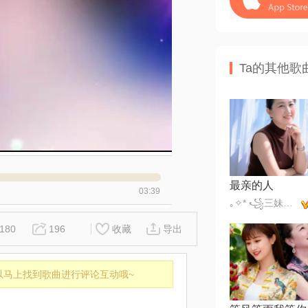
Ta的其他歌
最亲的人
03:39
｡✧* ꧁三妹꧂✧*｡
180
196
收藏
导出
以马上找到歌曲进行评论互动哦~