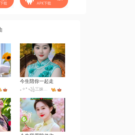
曲
今生陪你一起走
｡✧* ꧁三妹꧂✧*｡