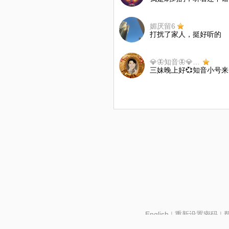
媚厌留6
打扰了家人，挺好听的
💎🦋知音🦋💎(3)
三妹晚上好💞知音小号
English
|
重新设置密码
|
北京酷智科技有限公司 ©2024 changba.com |
京IC