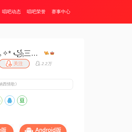
唱吧动态
唱吧荣誉
赛事中心
｡✧* ꧁三妹꧂✧*｡
关注
2.2万
纳西情歌》