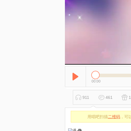
00:00
911
461
1
用唱吧扫描
二维码
，可