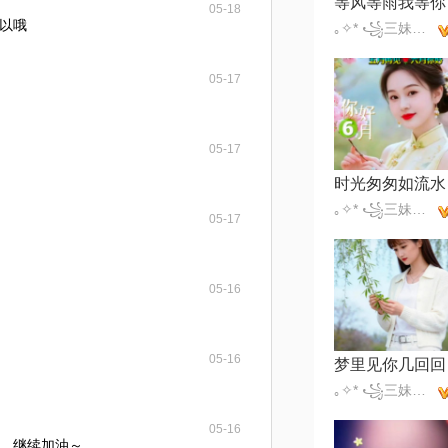
等风等雨我等你
05-18
以哦
｡✧* ꧁三妹꧂✧*｡
05-17
05-17
时光匆匆如流水
｡✧* ꧁三妹꧂✧*｡
05-17
05-16
05-16
梦里见你几回回
｡✧* ꧁三妹꧂✧*｡
05-16
，继续加油～