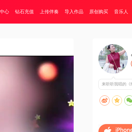
中心
钻石充值
上传伴奏
导入作品
原创购买
音乐人
来听听我唱的《