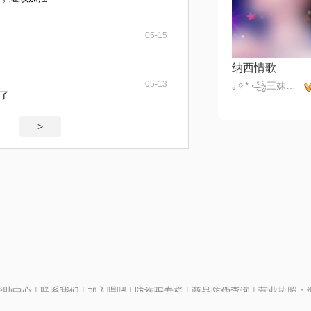
05-15
纳西情歌
05-13
｡✧* ꧁三妹꧂✧*｡
来了
>
帮助中心
|
联系我们
|
加入唱吧
|
防诈骗专栏
|
商品防伪查询
|
营业执照：编号
P证110298
|
京ICP备11013291号-1
| 举报电话(24小时)：022-25782593