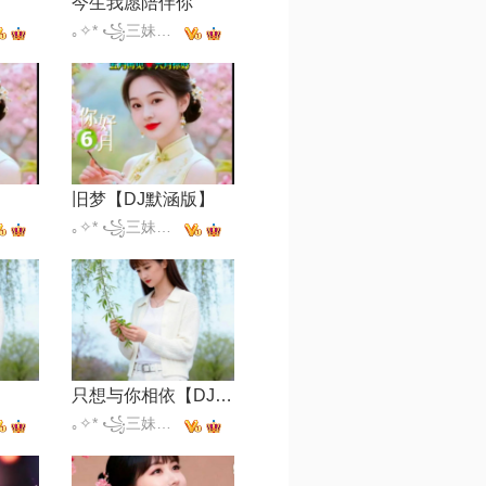
今生我愿陪伴你
｡✧* ꧁三妹꧂✧*｡
旧梦【DJ默涵版】
｡✧* ꧁三妹꧂✧*｡
只想与你相依【DJ版】
｡✧* ꧁三妹꧂✧*｡