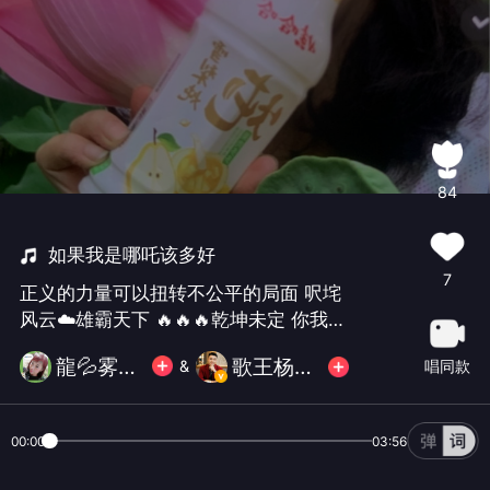
84
如果我是哪吒该多好
7
正义的力量可以扭转不公平的局面 呎垞
风云☁️雄霸天下 🔥🔥🔥乾坤未定 你我皆
是黑马🐎 挑战所有的不可能 向着光明前
龍💦雾之恋🏹
歌王杨山德
唱同款
&
行 恭㊗️好朋友 唱吧大咖 杨山德 的首支
单曲循环 发布 希望宝宝们喜欢欣赏 欢
迎你们加入他的合唱 单唱 🙏🌹周末愉快
00:00
03:56