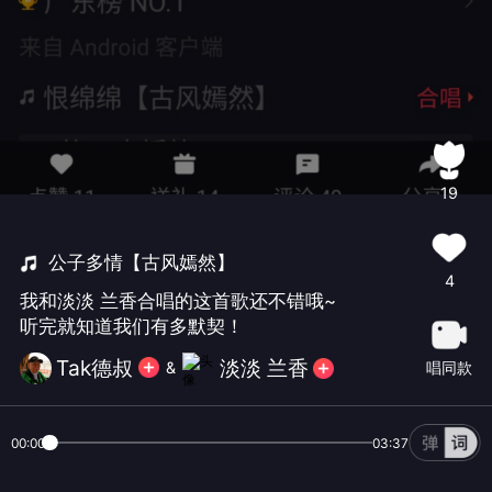
19
公子多情【古风嫣然】
4
我和淡淡 兰香合唱的这首歌还不错哦~
听完就知道我们有多默契！
Tak德叔
淡淡 兰香
唱同款
&
00:00
03:37