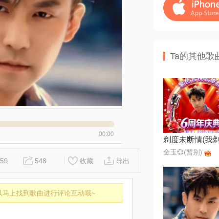
Ta的其他歌
00:00
金玉💞(暂别)
59
548
收藏
导出
以马上找到歌曲进行评论互动哦~