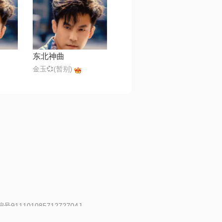
东北神曲
金玉💞(暂别)
91110108571272704J
 | 举报邮箱：fankui@changba.com
| 向12318举报