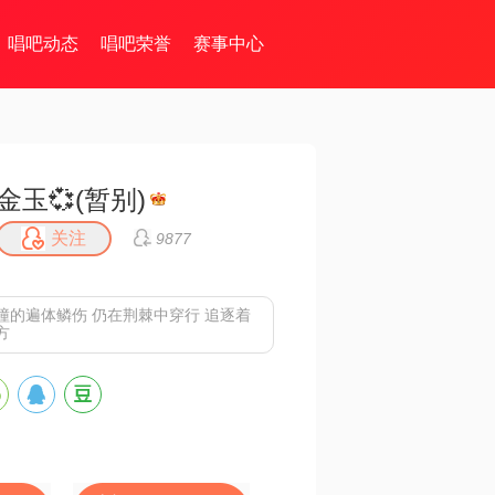
唱吧动态
唱吧荣誉
赛事中心
金玉💞(暂别)
关注
9877
撞的遍体鳞伤 仍在荆棘中穿行 追逐着
方