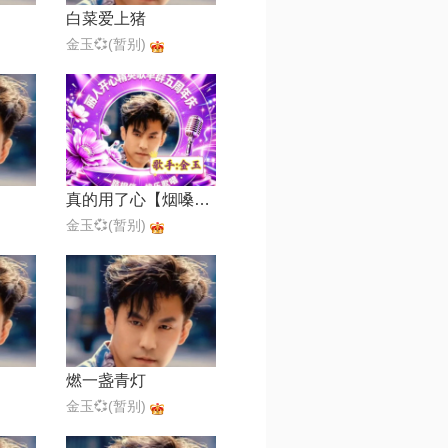
白菜爱上猪
金玉💞(暂别)
真的用了心【烟嗓蓝调版】
金玉💞(暂别)
燃一盏青灯
金玉💞(暂别)