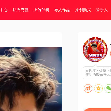
中心
钻石充值
上传伴奏
导入作品
原创购买
音乐人
在现实的铁壁上
黎明的微光与远