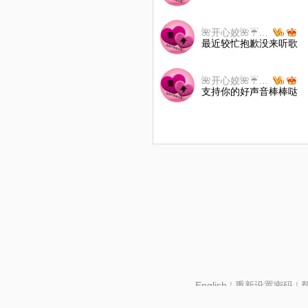
🌺开心姣🌺☔️🌻☔️
最近较忙抱歉没来听歌
🌺开心姣🌺☔️🌻☔️
支持你的好声音棒棒哒
English
|
重新设置密码
|
北京酷智科技有限公司 ©2024 changba.com |
京IC