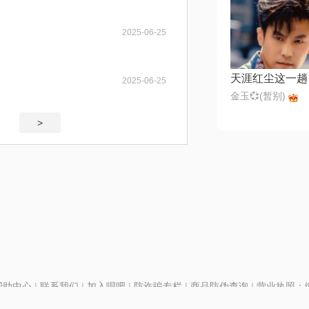
2025-06-25
天涯红尘这一趟
2025-06-25
金玉💞(暂别)
>
帮助中心
|
联系我们
|
加入唱吧
|
防诈骗专栏
|
商品防伪查询
|
营业执照：编号
P证110298
|
京ICP备11013291号-1
| 举报电话(24小时)：022-25782593