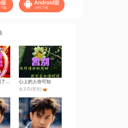
曲
剃度未断情(我剃了头发断了缘 却断不了心里面)
心上的人你可知
金玉💞(暂别)