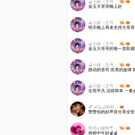
🍒小丽（主号)🍒戒币少礼互动
金玉大哥哥晚上好
🍒小丽（主号)🍒戒币少礼互动
明天晚上再来支持大哥哥
🍒小丽（主号)🍒戒币少礼互动
金玉大哥哥的每一首歌都
🍒小丽（主号)🍒戒币少礼互动
跳动的音符 优美的旋律
🍒小丽（主号)🍒戒币少礼互动
生而平凡 活得简单 一
💕ℳ₯㎕风和ൢღ᭄浪花💚
赞赞你的好声音分享全世
🌺开心姣🌺☔️🌻☔️
帅帅中午好🍎🍎