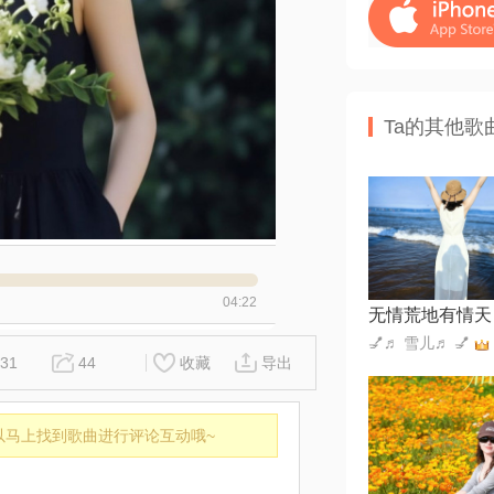
Ta的其他歌
04:22
无情荒地有情天
💅♬ 雪儿♬ 💅
31
44
收藏
导出
以马上找到歌曲进行评论互动哦~