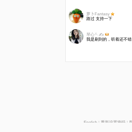
萝卜Fantasy
路过 支持一下
琴心🪡✍️
我是刷到的，听着还不错
English
|
重新设置密码
|
北京酷智科技有限公司 ©2024 changba.com |
京IC