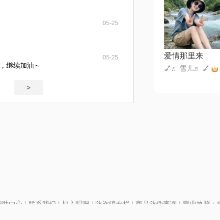
05-25
爱情那里来
05-25
，继续加油～
💅♬ 雪儿♬ 💅
>
帮助中心
|
联系我们
|
加入唱吧
|
防诈骗专栏
|
商品防伪查询
|
营业执照：编号
P证110298
|
京ICP备11013291号-1
| 举报电话(24小时)：022-25782593