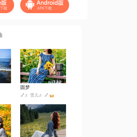
曲
圆梦
💅♬ 雪儿♬ 💅