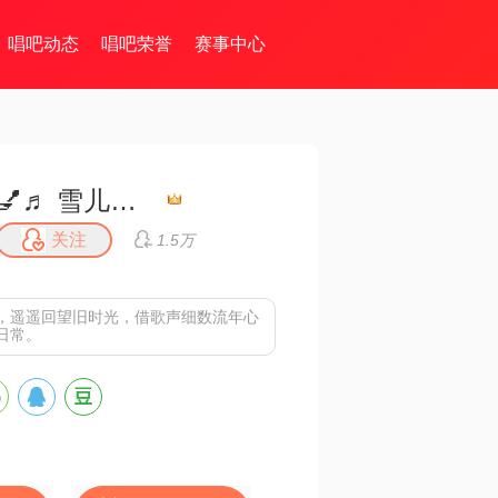
唱吧动态
唱吧荣誉
赛事中心
💅♬ 雪儿♬ 💅
关注
1.5万
，遥遥回望旧时光，借歌声细数流年心
日常。