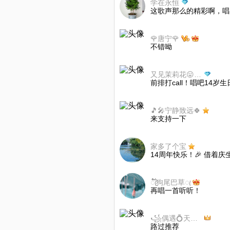
学在永恒
这歌声那么的精彩啊，唱
🌹唐宁🌹
不错呦
又见茉莉花😛🐬🐨
前排打call！唱吧14岁生
🎵🎤宁静致远🍀
来支持一下
家多了个宝
14周年快乐！🎉 借着
ꦿ໌້狗尾巴草ꦿ
再唱一首听听！
꧁偶遇💍天意꧂
路过推荐