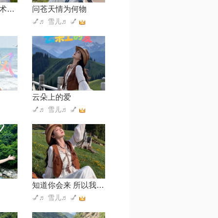
相遇【茅威涛艺术欣赏协会会歌】
问苍天情为何物
💅♬ 雪儿♬ 💅
云朵上的爱
💅♬ 雪儿♬ 💅
知道你会来 所以我还在
💅♬ 雪儿♬ 💅