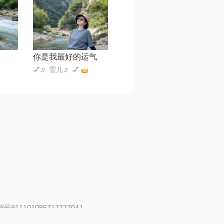
你是我最好的运气
💅♬ 雪儿♬ 💅
91110108571272704J
 | 举报邮箱：fankui@changba.com
| 向12318举报