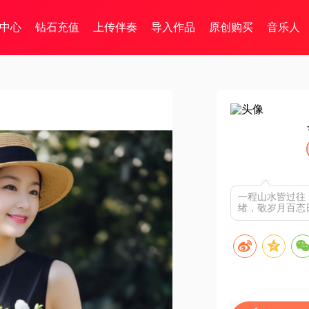
中心
钻石充值
上传伴奏
导入作品
原创购买
音乐人
一程山水皆过往
绪，敬岁月百态