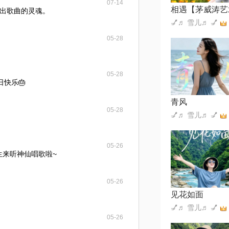
07-14
出歌曲的灵魂。
💅♬ 雪儿♬ 💅
05-28
05-28
日快乐🎂
青风
05-28
💅♬ 雪儿♬ 💅
05-26
庆生来听神仙唱歌啦~
05-26
见花如面
💅♬ 雪儿♬ 💅
05-26