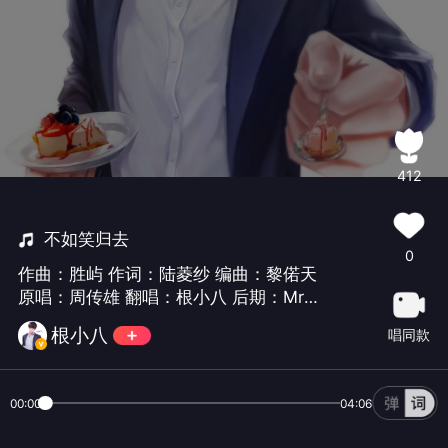
412
不如笑归去
0
作曲：胜屿 作词：陆菱纱 编曲：黎偌天
原唱：周传雄 翻唱：根小八 后期：Mr.
曾经 监制：梳子 视频：时桑 美工：村
根小八
唱同款
花
00:00
04:06