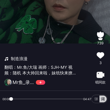
739
制造浪漫
3
翻唱：Mr.鱼/大瑞 画师：SJH-MY 视
频：随机 本大帅回来啦，妹纸快来撩
我。撩的链接～微博：@Mr.鱼_录音师
Mr鱼_录音师
唱同款
qq群：610974415 （敲门砖：被鱼征
服）
00:00
04:47