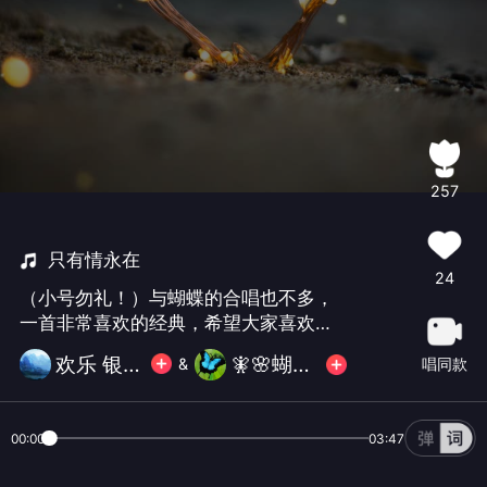
257
只有情永在
24
（小号勿礼！）与蝴蝶的合唱也不多，
一首非常喜欢的经典，希望大家喜欢！
😊😊😊
欢乐 银图腾
🧚‍🌸蝴蝶姐姐🌸🧚‍
唱同款
&
00:00
03:47