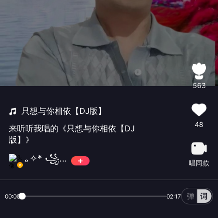
563
只想与你相依【DJ版】
48
来听听我唱的《只想与你相依【DJ
版】》
｡✧* ꧁三妹꧂✧*｡
唱同款
00:00
02:17