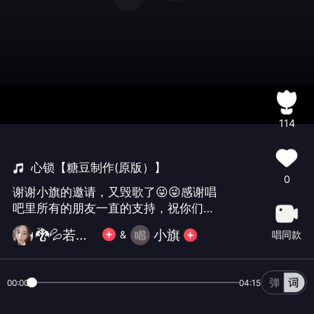
114
心锁【糖豆制作(原版）】
0
谢谢小旗的邀请，又毁歌了😜😜感谢唱
吧里所有的朋友一直的支持，祝你们每
天有个好心情😊
🐉💦若相惜💦🐉
小旗
唱同款
&
00:00
04:15