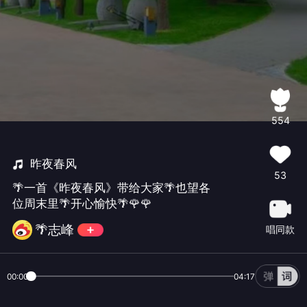
554
昨夜春风
53
🌴一首《昨夜春风》带给大家🌴也望各
位周末里🌴开心愉快🌴🌹🌹
🌴志峰
唱同款
00:00
04:17