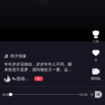
1.2k
鸽子情缘
0
年年岁岁花相似，岁岁年年人不同。醒
来惊觉不是梦，眉间皱纹又一重。这是
我在唱吧过的第二个生日，首先感谢我
👠宿命🎀菲菲👠
唱同款
的父母给予我生命，祈愿你们健康长
寿。在此也感谢唱吧一直支持关注菲菲
的每一位好朋友。希望你们开心快乐。
00:00
03:39