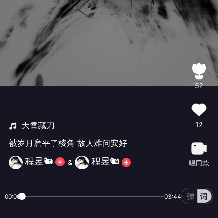
52
12
大雪藏刀
被岁月磨平了棱角 故人难问安好
程昱🐿️
程昱🐿️
&
唱同款
00:00
03:44