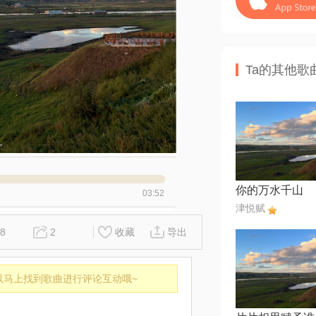
Ta的其他歌
你的万水千山
03:52
津悦赋
8
2
收藏
导出
以马上找到歌曲进行评论互动哦~