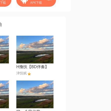
曲
H搀扶【BD伴奏】
津悦赋