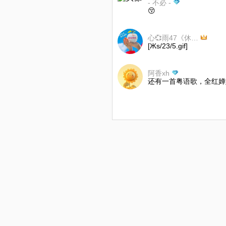
- 不必 -
😚
心💞雨47《休息》
[Жs/23/5.gif]
阿香xh
还有一首粤语歌，全红婵