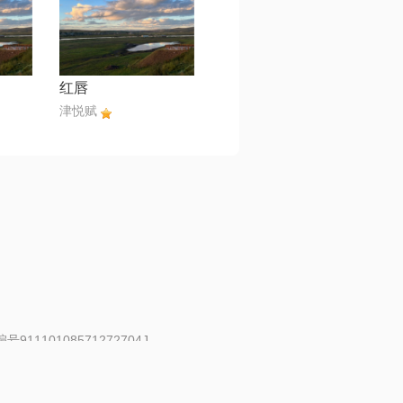
红唇
津悦赋
91110108571272704J
 | 举报邮箱：fankui@changba.com
| 向12318举报
|
金盾网络纠纷调解中心