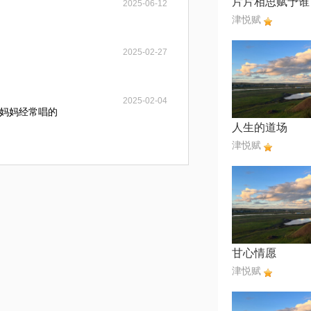
片片相思赋予谁
2025-06-12
津悦赋
2025-02-27
2025-02-04
妈妈经常唱的
人生的道场
津悦赋
甘心情愿
津悦赋