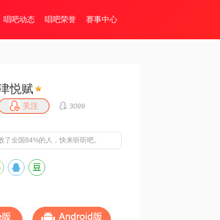
唱吧动态
唱吧荣誉
赛事中心
津悦赋
关注
3099
败了全国84%的人，快来听听吧。