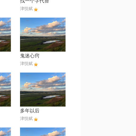
找一个字代替
津悦赋
鬼迷心窍
津悦赋
多年以后
津悦赋