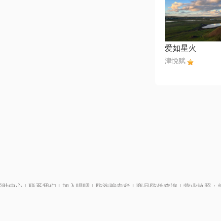
爱如星火
津悦赋
帮助中心
|
联系我们
|
加入唱吧
|
防诈骗专栏
|
商品防伪查询
|
营业执照：编号
P证110298
|
京ICP备11013291号-1
| 举报电话(24小时)：022-25782593
号
|
京公网安备11010502025063号
|
|