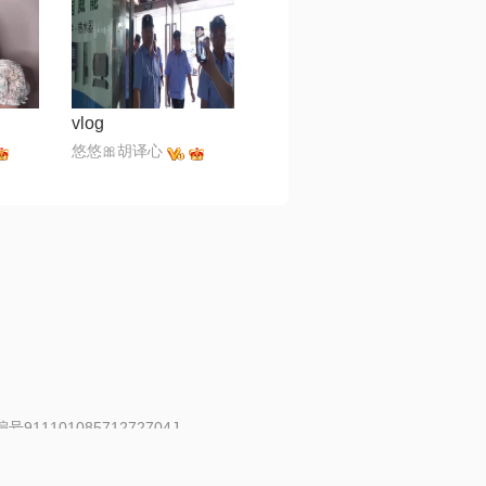
vlog
悠悠🎀胡译心
91110108571272704J
 | 举报邮箱：fankui@changba.com
| 向12318举报
|
金盾网络纠纷调解中心