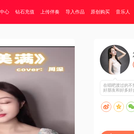
中心
钻石充值
上传伴奏
导入作品
原创购买
音乐人
在唱吧渡过的不
好朋友和好多好