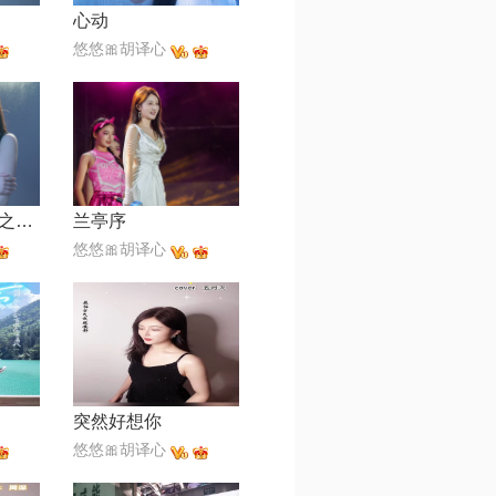
心动
悠悠🎀胡译心
烟雨濛濛【蓓蕾之声】
兰亭序
悠悠🎀胡译心
突然好想你
悠悠🎀胡译心