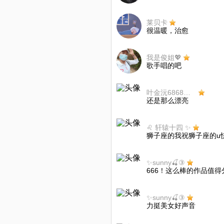
莱贝卡
很温暖，治愈
我是俊姐💖
歌手唱的吧
叶金沅6868👑💎
还是那么漂亮
♌️ 轩辕十四 ✨
狮子座的我祝狮子座的u快
✨sunny🍒③
666！这么棒的作品值
✨sunny🍒③
力挺美女好声音