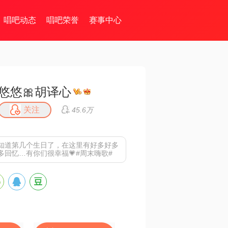
唱吧动态
唱吧荣誉
赛事中心
悠悠🎀胡译心
关注
45.6万
知道第几个生日了，在这里有好多好多
多回忆…有你们很幸福💗#周末嗨歌#