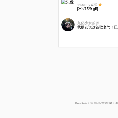
✨sunny🍒③
[Жs/15/9.gif]
九亿少女的梦1230
我朋友说这首歌老气！已
English
|
重新设置密码
|
北京酷智科技有限公司 ©2024 changba.com |
京IC
京网文【2024】2602-128