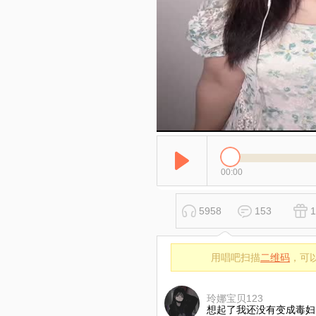
00:00
5958
153
1
用唱吧扫描
二维码
，可
玲娜宝贝123
想起了我还没有变成毒妇