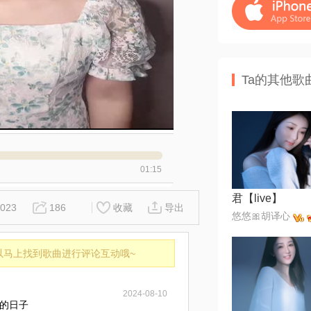
Ta的其他歌
01:15
君【live】
023
186
收藏
导出
悠悠🎀胡译心
以马上找到歌曲进行评论互动哦~
2024-08-10
的日子