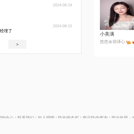
2024-08-19
2024-08-10
经埋了
小美满
悠悠🎀胡译心
>
帮助中心
|
联系我们
|
加入唱吧
|
防诈骗专栏
|
商品防伪查询
|
营业执照：编号
P证110298
|
京ICP备11013291号-1
| 举报电话(24小时)：022-25782593
号
|
京公网安备11010502025063号
|
|