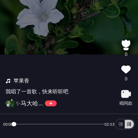
0
0
苹果香
我唱了一首歌，快来听听吧
✨马大哈✨💪💪
唱同款
00:00
02:33