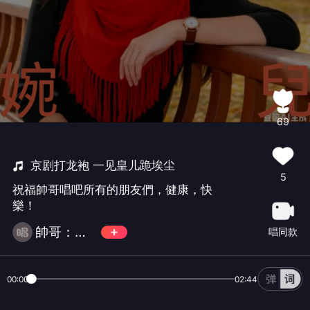
69
京剧打龙袍 一见皇儿跪埃尘
5
祝福帥哥唱吧所有的朋友們，健康，快
樂！
帥哥：戒幣不還，拒幣
唱同款
00:00
02:44