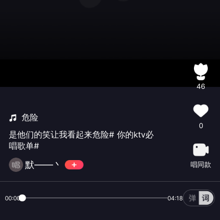
46
危险
0
是他们的笑让我看起来危险# 你的ktv必
唱歌单#
默——丶
唱同款
00:00
04:18