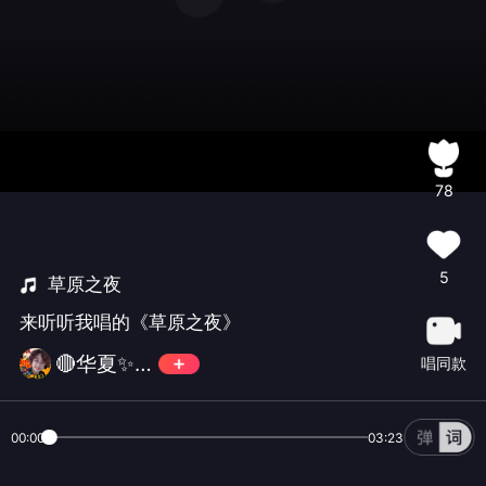
78
5
草原之夜
来听听我唱的《草原之夜》
🔴华夏✨玛丽💎⁵⁶⁵¹⁰¹
唱同款
00:00
03:23