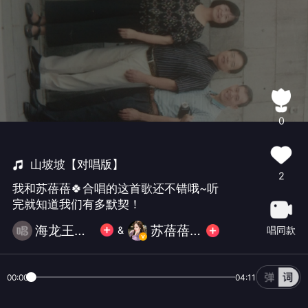
0
山坡坡【对唱版】
2
我和苏蓓蓓🍀合唱的这首歌还不错哦~听
完就知道我们有多默契！
海龙王小子
苏蓓蓓🍀
唱同款
&
00:00
04:11