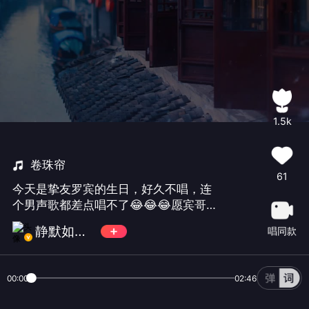
1.5k
卷珠帘
61
今天是挚友罗宾的生日，好久不唱，连
个男声歌都差点唱不了😂😂😂愿宾哥往
后余生天天舒心！有人陪你立黄昏，有
静默如初🐠🐠
唱同款
人问你粥可温！🎁送给@罗宾@北大美#
独唱征集#
00:00
02:46