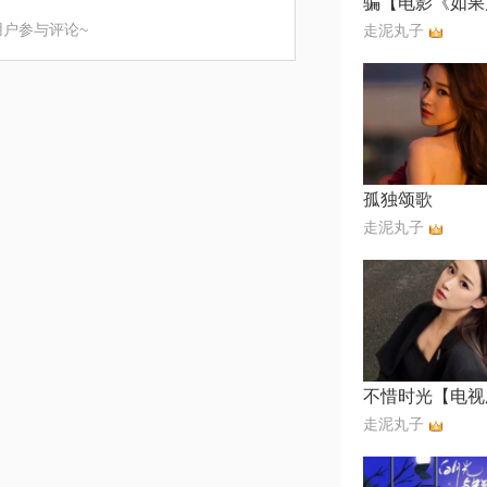
用户参与评论~
走泥丸子
孤独颂歌
走泥丸子
走泥丸子