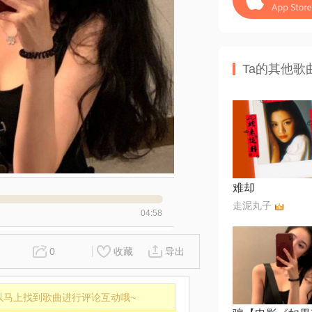
Ta的其他歌
难却
走泥丸子
04:58
0
收藏
导出
以马上找到歌曲进行评论互动哦~