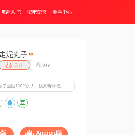
唱吧动态
唱吧荣誉
赛事中心
走泥丸子
关注
849
败了全国100%的人，快来听听吧。