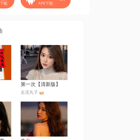
曲
第一次【清新版】
走泥丸子