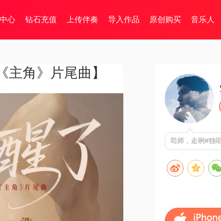
中心
钻石充值
上传伴奏
导入作品
原创购买
音乐人
《主角》片尾曲】
苟师，走咧#独唱