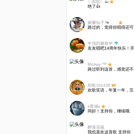
✨浅唱✨ 🐳
绝了👍
婉馨仙子🌤拒私聊奥
路过的，觉得你唱得还可
🌹清韵雅致🌹
友友唱吧14周年快乐！
Mickey ′ºº′
路过听到这首，感觉还不
初歌161438
欢歌笑语，年复一年，互
ʚ青城ɞ
同好！支持你，继续哦
醉落花殇
我也喜欢这首歌 支持你