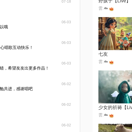
野孩子【Live】
07-18
雲.☁️
06-03
以哦
06-03
开心唱歌互动快乐！
七友
雲.☁️
06-03
错，希望友友出更多作品！
06-02
勉共进，感谢唱吧
06-02
少女的祈祷【Li
雲.☁️
06-02