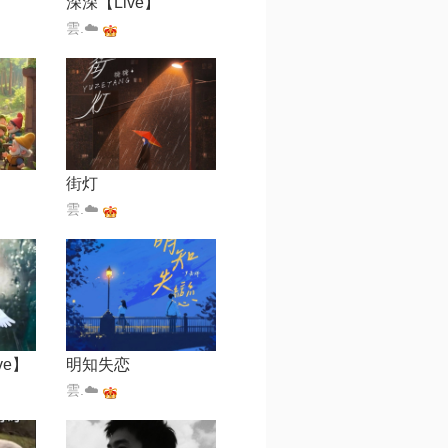
深深【Live】
雲.☁️
街灯
雲.☁️
ve】
明知失恋
雲.☁️