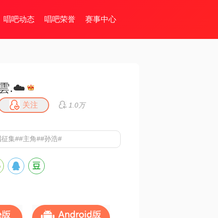
唱吧动态
唱吧荣誉
赛事中心
雲.☁️
关注
1.0万
征集##主角##孙浩#