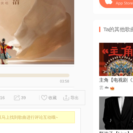
Ta的其他歌
03:58
雲.☁️
16
39
收藏
导出
以马上找到歌曲进行评论互动哦~