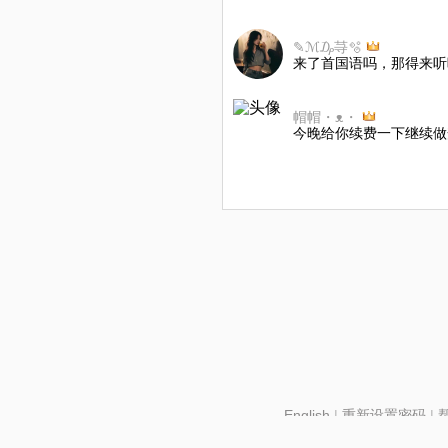
✎ℳ₯䒭🫧
来了首国语吗，那得来听
帽帽・ᴥ・
今晚给你续费一下继续做
English
|
重新设置密码
|
北京酷智科技有限公司 ©2024 changba.com |
京IC