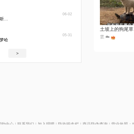
06-02
听…
05-31
雲.☁️
梦哈
>
帮助中心
|
联系我们
|
加入唱吧
|
防诈骗专栏
|
商品防伪查询
|
营业执照：编号
P证110298
|
京ICP备11013291号-1
| 举报电话(24小时)：022-25782593