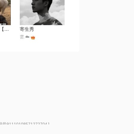
土坡上的狗尾草【Live】
寄生秀
雲.☁️
91110108571272704J
 | 举报邮箱：fankui@changba.com
| 向12318举报