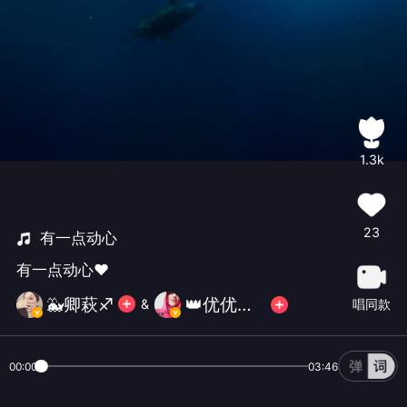
1.3k
23
有一点动心
有一点动心❤
🐳卿萩♐️
👑优优爸爸👑
唱同款
&
00:00
03:46