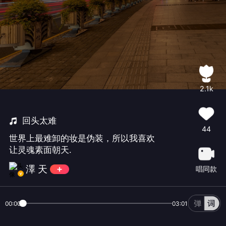
2.1k
回头太难
44
世界上最难卸的妆是伪装，所以我喜欢
让灵魂素面朝天.
澤 天
唱同款
00:00
03:01