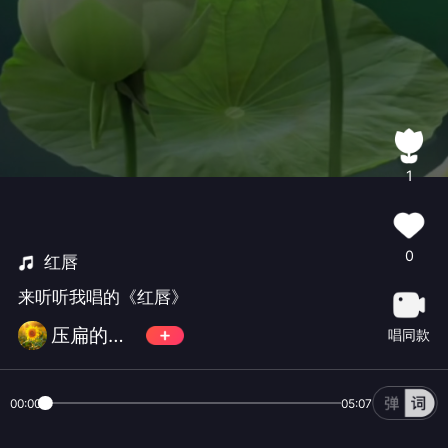
1
0
红唇
来听听我唱的《红唇》
压扁的香肠
唱同款
00:00
05:07