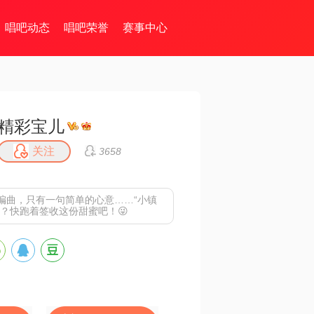
唱吧动态
唱吧荣誉
赛事中心
精彩宝儿
关注
3658
编曲，只有一句简单的心意……“小镇
呀？快跑着签收这份甜蜜吧！😜