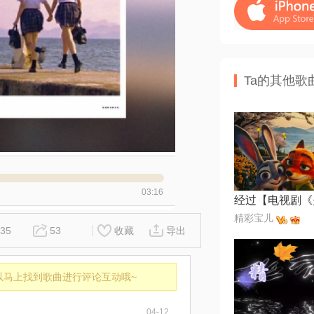
Ta的其他歌
03:16
精彩宝儿
35
53
收藏
导出
以马上找到歌曲进行评论互动哦~
04-12