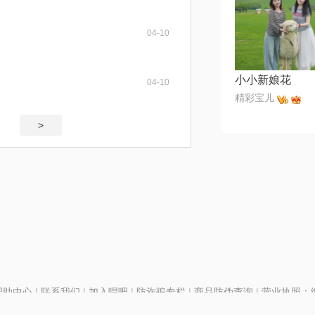
04-10
小小新娘花
04-10
精彩宝儿
>
帮助中心
|
联系我们
|
加入唱吧
|
防诈骗专栏
|
商品防伪查询
|
营业执照：编号
P证110298
|
京ICP备11013291号-1
| 举报电话(24小时)：022-25782593