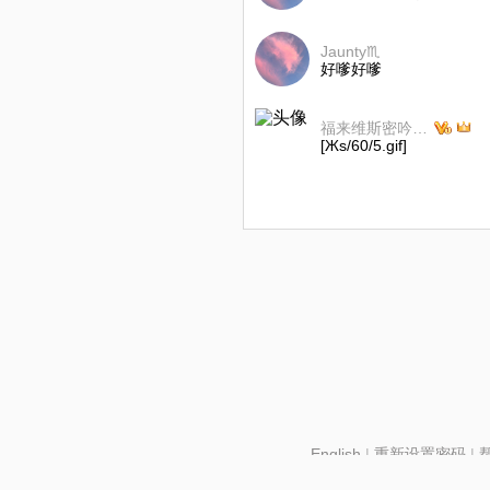
Jaunty♏️
好嗲好嗲
福来维斯密吟则桑思
[Жs/60/5.gif]
English
|
重新设置密码
|
北京酷智科技有限公司 ©2024 changba.com |
京IC