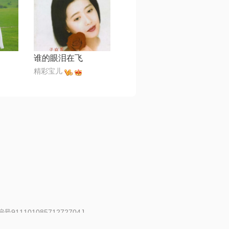
谁的眼泪在飞
精彩宝儿
91110108571272704J
 | 举报邮箱：fankui@changba.com
| 向12318举报