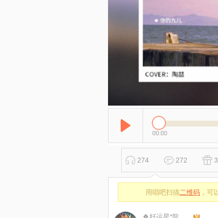
00:00
274
272
3
用唱吧扫描
二维码
，可
🍀好运星*龍之歌 🍀不玩币