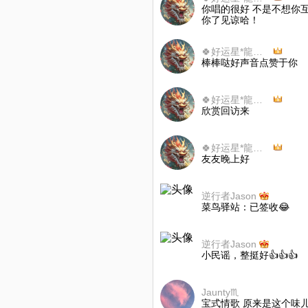
你唱的很好 不是不想你
你了见谅哈！
🍀好运星*龍之歌 🍀不玩币
棒棒哒好声音点赞于你
🍀好运星*龍之歌 🍀不玩币
欣赏回访来
🍀好运星*龍之歌 🍀不玩币
友友晚上好
逆行者Jason
菜鸟驿站：已签收😂
逆行者Jason
小民谣，整挺好👍👍👍
Jaunty♏️
宝式情歌 原来是这个味儿