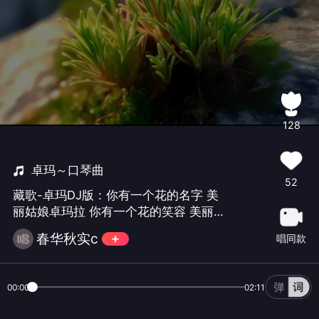
128
卓玛～口琴曲
52
藏歌-卓玛DJ版：你有一个花的名字 美
丽姑娘卓玛拉 你有一个花的笑容 美丽姑
娘卓玛拉 你像一只自由的小鸟 歌唱在那
春华秋实c
唱同款
草原上 你像春天飞舞的彩蝶 闪烁在那花
丛中 啊卓玛 草原上的格桑花 你把歌声
献给雪山 养育你的雪山 你把美丽献给草
00:00
02:11
原 养育你的草原