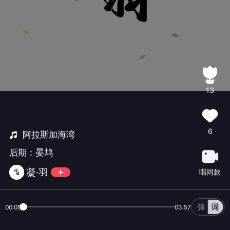
13
6
阿拉斯加海湾
后期：晏鸩
凝·羽
唱同款
00:00
03:57