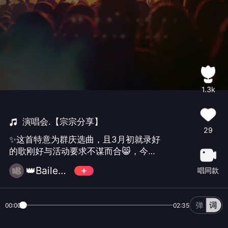
1.3k
演唱会.【宗宗分享】
29
✨这首特意为群庆选曲，且3月初就录好
的歌刚好与活动要求不谋而合😸，今日
大舞台，赤橙黄绿『青』蓝紫🌈#炫彩馨
👑Bailey@宗
唱同款
空，闪耀你我# ✨1分30秒还不够太醒
目？那最后一句的改词🉑听好了👉🏻▶️“仍
是『蓝色馨空』开演唱会不多废话”✨4️⃣
00:00
02:35
周年Happy🎉🎉🎉🎉