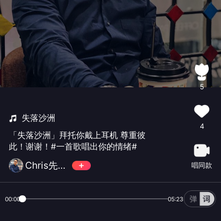
5
失落沙洲
4
「失落沙洲」拜托你戴上耳机 尊重彼
此！谢谢！#一首歌唱出你的情绪#
Chris先生是个胖子
唱同款
00:00
05:23