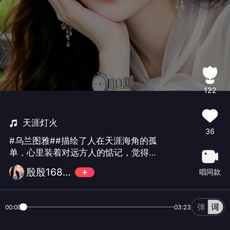
122
天涯灯火
36
#乌兰图雅##描绘了人在天涯海角的孤
单，心里装着对远方人的惦记，觉得日
子有点失落又浪漫 。#
殷殷168🎵
唱同款
00:00
03:23