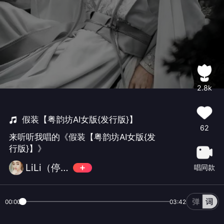
2.8k
假装【粤韵坊AI女版{发行版}】
62
来听听我唱的《假装【粤韵坊AI女版{发
行版}】》
LiLi（停更）
唱同款
00:00
03:42