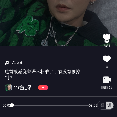
681
7538
0
这首歌感觉粤语不标准了，有没有被撩
到？
Mr鱼_录音师
唱同款
00:00
03:29