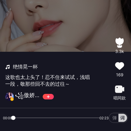
3.3k
绝情晃一杯
169
这歌也太上头了！忍不住来试试，浅唱
一段，敬那些回不去的过往～
꧁傲娇摩羯♑️꧂
唱同款
00:00
02:23